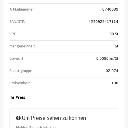
Artikelnummer
0740039
EAN/GTIN
4250928417114
VPE
100 St
Mengeneinheit
St
Gewicht
0,0090 kg/St
Rabattgruppe
02-074
Preiseinheit
100
Ihr Preis
Um Preise sehen zu können
Melden Sie sich bitte an