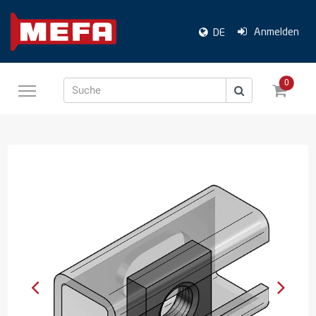
Anmelden
DE
0
Suche