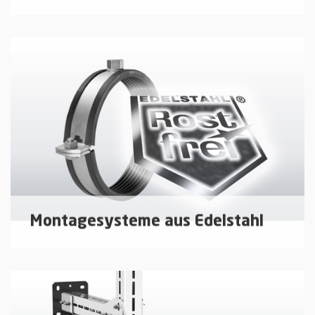
Oberflächenschutz mit System für mäßige bis
mittlere Korrosionsbelastung (C4 hoch)
mehr erfahren
Montagesysteme aus Edelstahl
Montagesystem (Rohrschellen, Schienensysteme
und Zubehör) aus rostfreiem Edelstahl.