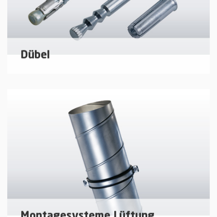
mehr erfahren
Dübel
Dübelsysteme für die Montage von Rohrschellen
und Schienensystemen am Baukörper.
mehr erfahren
Montagesysteme Lüftung