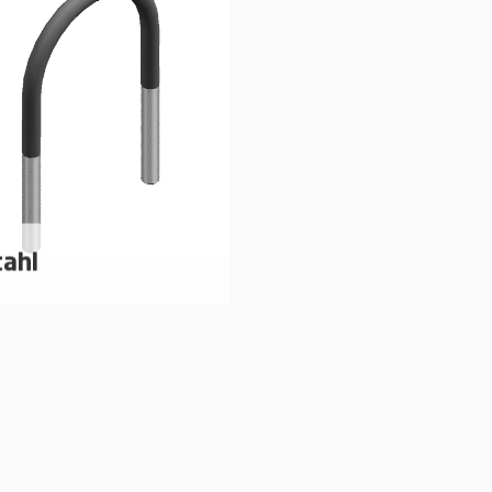
tahl
ndstahlbügel aus Stahl für
e Befestigung von Rohren
f Montageschienen.
mehr erfahren