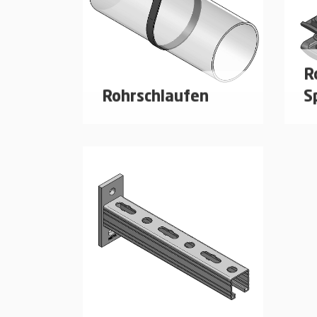
R
Rohrschlaufen
S
Für Rohr-Ø 1/2 - 8 Zoll
Fü
Rohrschlaufen zur Montage
Au
von Sprinkleranlagen
Sc
Ro
mehr erfahren
Sp
Vd
Ei