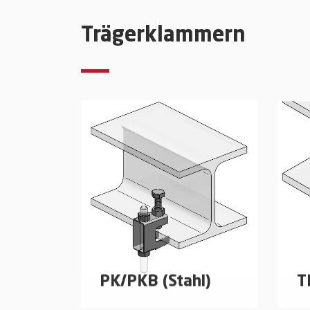
Trapezblechdecken
Tr
Trägerklammern
mehr erfahren
PK/PKB (Stahl)
T