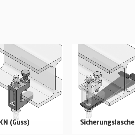
apezblechdecken
Trapezblechdecken
mehr erfahren
mehr erfahren
KN (Guss)
Sicherungslasche