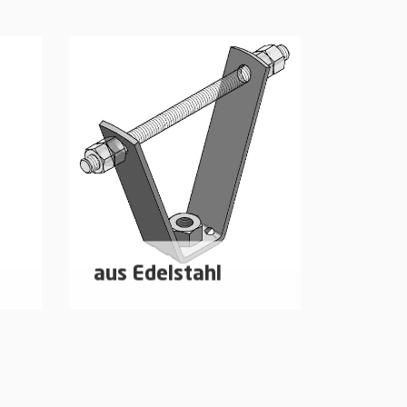
aus Edelstahl
gung
Abhängung zur Befestigung
von Rohrleitungen und
unter
Lüftungskanälen direkt unter