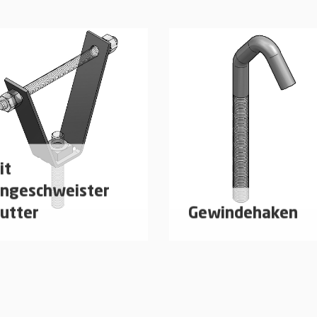
it
ingeschweister
utter
Gewindehaken
hängung zur Befestigung
Abhängung zur Befesti
n Rohrleitungen und
von Rohrleitungen und
ftungskanälen direkt unter
Lüftungskanälen direkt 