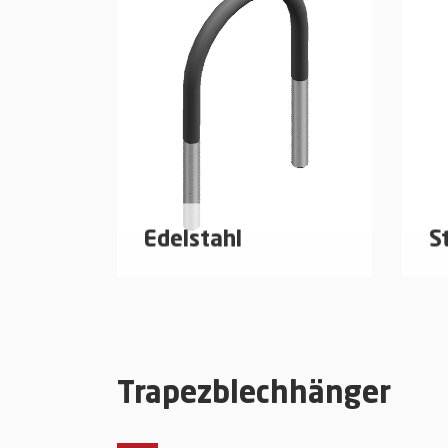
Edelstahl
S
Rundstahlbügel aus Edelstahl
Ru
für die Befestigung von
di
Rohren auf Montageschienen.
au
Trapezblechhänger
mehr erfahren