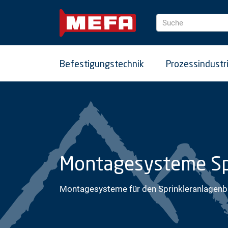
Suche
Befestigungstechnik
Prozessindustr
Montagesysteme Sp
Montagesysteme für den Sprinkleranlagenb