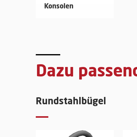
Konsolen
Konsole zur Herstellung von
Kragarmkonstruktionen für
die Aufnahme
von Sprinklerleitungen
Dazu passen
mehr erfahren
Rundstahlbügel