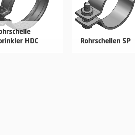
ohrschelle
prinkler HDC
Rohrschellen SP
r Rohr-Ø 20 - 173 mm
Für Rohr-Ø 219 - 273 
s Stahl mit
VdS CEA4001, Planung 
hraubverschluss
Einbau
hrschelle nach
mehr erfahren
rinklerrichtlinien.
S CEA4001, Planung und
nbau
mehr erfahren