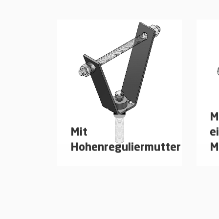
M
Mit
e
Hohenreguliermutter
M
Abhängung zur Befestigung
Ab
von Rohrleitungen und
vo
Lüftungskanälen direkt unter
Lü