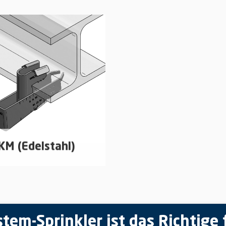
ägerklammern zur
Trägerklammern zur
festigung von abgehängten
Befestigung von abgeh
uteilen an Stahlträgern
Bauteilen an Stahlträger
mehr erfahren
mehr erfahren
KM (Edelstahl)
ägerklammern zur
festigung von abgehängten
uteilen an Stahlträgern
em-Sprinkler ist das Richtige 