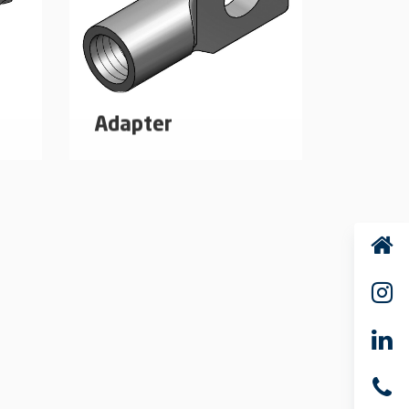
Adapter
mm
Adapter-mounting eye for
und
mounting the pipe loop R
mehr erfahren