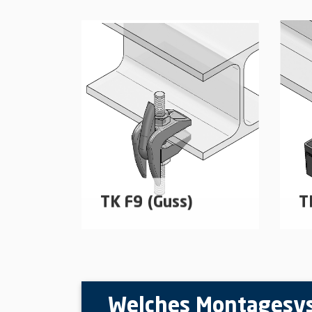
Trägerklammern zur
Tr
Befestigung von abgehängten
Be
Bauteilen an Stahlträgern
Ba
mehr erfahren
TK F9 (Guss)
T
Trägerklammern zur
Tr
Befestigung von abgehängten
Be
Bauteilen an Stahlträgern
Ba
Welches Montagesyst