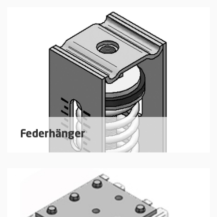
Federhänger
Federisolatoren zur Abhängung von Rohrleitungen
oder Aggregaten.
mehr erfahren