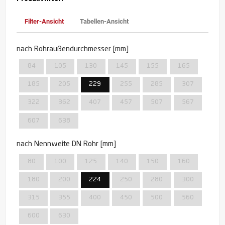
Filter-Ansicht
Tabellen-Ansicht
nach Rohraußendurchmesser [mm]
84
105
130
145
155
165
185
205
229
255
285
307
322
362
407
457
507
567
607
638
nach Nennweite DN Rohr [mm]
80
100
125
140
150
160
180
200
224
250
280
300
315
355
400
450
500
560
600
630