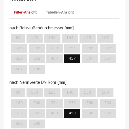
Filter-Ansicht
Tabellen-Ansicht
nach Rohraußendurchmesser [mm]
84
105
130
145
155
165
185
205
229
255
285
307
322
362
407
457
507
567
607
638
nach Nennweite DN Rohr [mm]
80
100
125
140
150
160
180
200
224
250
280
300
315
355
400
450
500
560
600
630