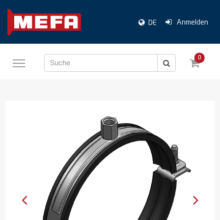
Anmelden
DE
0
Suche