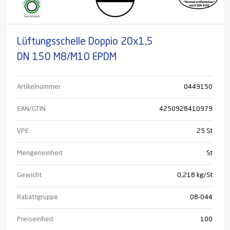
Lüftungsschelle Doppio 20x1,5
DN 150 M8/M10 EPDM
Artikelnummer
0449150
EAN/GTIN
4250928410979
VPE
25 St
Mengeneinheit
St
Gewicht
0,218 kg/St
Rabattgruppe
08-044
Preiseinheit
100