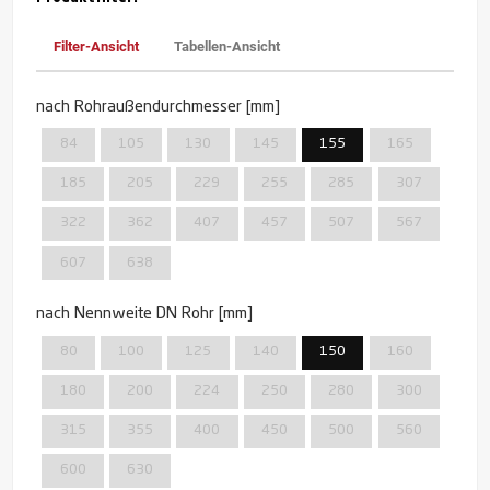
Filter-Ansicht
Tabellen-Ansicht
nach Rohraußendurchmesser [mm]
84
105
130
145
155
165
185
205
229
255
285
307
322
362
407
457
507
567
607
638
nach Nennweite DN Rohr [mm]
80
100
125
140
150
160
180
200
224
250
280
300
315
355
400
450
500
560
600
630