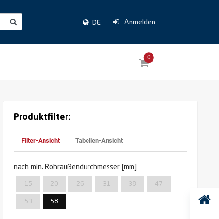
Anmelden
DE
0
Produktfilter:
Filter-Ansicht
Tabellen-Ansicht
nach min. Rohraußendurchmesser [mm]
15
20
26
31
38
47
53
58