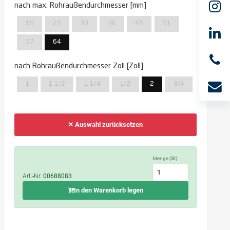
nach max. Rohraußendurchmesser [mm]
19
25
30
36
45
51
57
64
nach Rohraußendurchmesser Zoll [Zoll]
1
1 1/2
1 1/4
1/2
2
3/4
✕ Auswahl zurücksetzen
Menge (St)
Art.-Nr.
00688083
In den Warenkorb legen