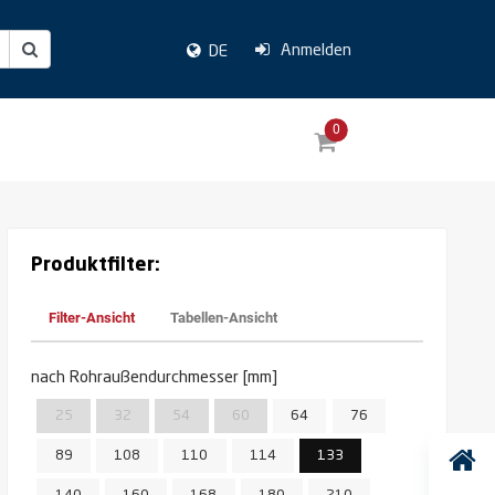
Anmelden
DE
0
Produktfilter:
Filter-Ansicht
Tabellen-Ansicht
nach Rohraußendurchmesser [mm]
25
32
54
60
64
76
89
108
110
114
133