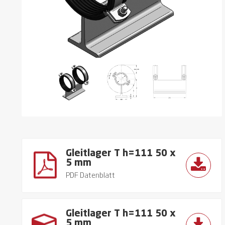
Gleitlager T h=111 50 x
5 mm
PDF Datenblatt
Gleitlager T h=111 50 x
5 mm