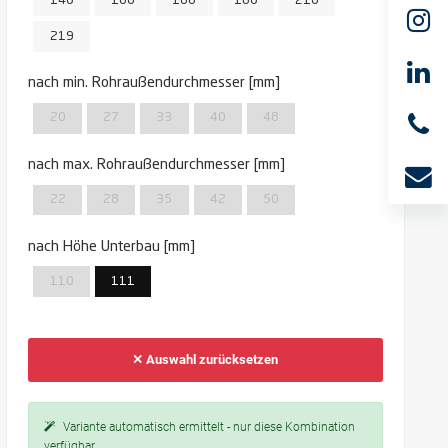
140
160
168
180
210
219
nach min. Rohraußendurchmesser [mm]
20
27
33
40
48
nach max. Rohraußendurchmesser [mm]
22
28
35
42
50
nach Höhe Unterbau [mm]
110
111
✕ Auswahl zurücksetzen
Variante automatisch ermittelt - nur diese Kombination
verfügbar