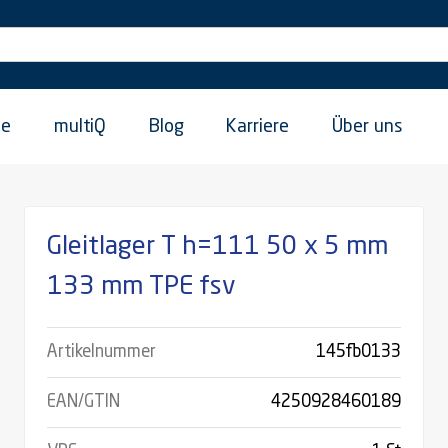
ie
multiQ
Blog
Karriere
Über uns
Gleitlager T h=111 50 x 5 mm
133 mm TPE fsv
Artikelnummer
145fb0133
EAN/GTIN
4250928460189