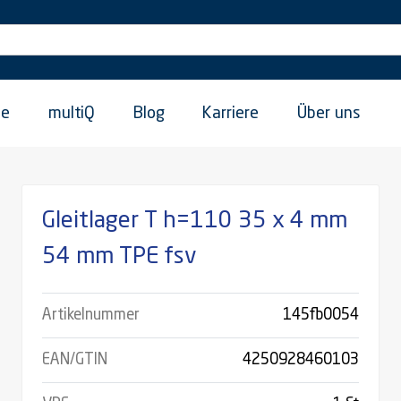
ie
multiQ
Blog
Karriere
Über uns
Gleitlager T h=110 35 x 4 mm
54 mm TPE fsv
Artikelnummer
145fb0054
EAN/GTIN
4250928460103