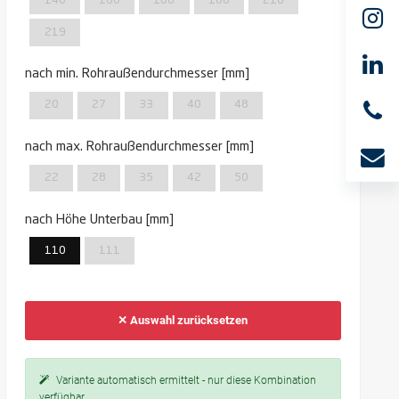
140
160
168
180
210
219
nach min. Rohraußendurchmesser [mm]
20
27
33
40
48
nach max. Rohraußendurchmesser [mm]
22
28
35
42
50
nach Höhe Unterbau [mm]
110
111
✕ Auswahl zurücksetzen
Variante automatisch ermittelt - nur diese Kombination
verfügbar