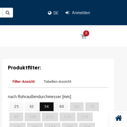
Anmelden
DE
0
Produktfilter:
Filter-Ansicht
Tabellen-Ansicht
nach Rohraußendurchmesser [mm]
25
32
54
60
64
76
89
108
110
114
133