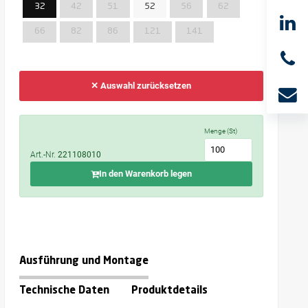
32
42
51
52
56
62
66
82
86
121
141
✕ Auswahl zurücksetzen
Menge (St)
Art.-Nr.
221108010
In den Warenkorb legen
Ausführung und Montage
Technische Daten
Produktdetails