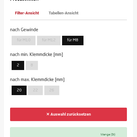
Filter-Ansicht
Tabellen-Ansicht
nach Gewinde
für M10
für M12
für M8
nach min. Klemmdicke [mm]
2
8
nach max. Klemmdicke [mm]
20
22
26
✕ Auswahl zurücksetzen
Menge (St)