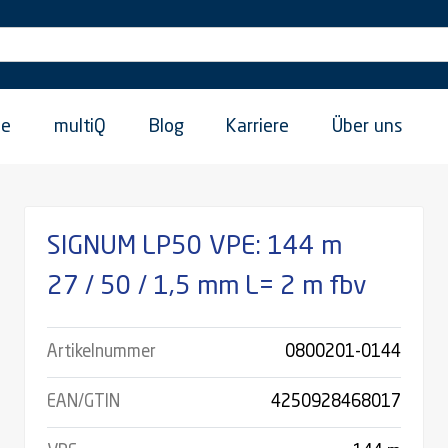
ie
multiQ
Blog
Karriere
Über uns
SIGNUM LP50 VPE: 144 m
27 / 50 / 1,5 mm L= 2 m fbv
Artikelnummer
0800201-0144
EAN/GTIN
4250928468017