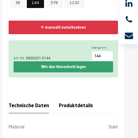
36
144
576
1152
✕ Auswahl zurücksetzen
Menge (m)
Art.-Nr.
0800201-0144
In den Warenkorb legen
Technische Daten
Produktdetails
Material
Stahl