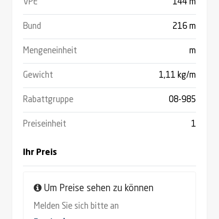
VPE
144 m
Bund
216
m
Mengeneinheit
m
Gewicht
1,11 kg/m
Rabattgruppe
08-985
Preiseinheit
1
Ihr Preis
Um Preise sehen zu können
Melden Sie sich bitte an