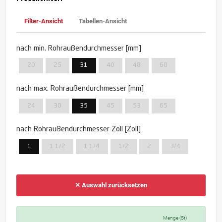
Filter-Ansicht
Tabellen-Ansicht
nach min. Rohraußendurchmesser [mm]
20
25
31
40
48
60
nach max. Rohraußendurchmesser [mm]
24
30
35
45
53
65
nach Rohraußendurchmesser Zoll [Zoll]
1
1 1/2
1 1/4
1/2
2
3/4
✕ Auswahl zurücksetzen
Menge (St)