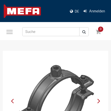
Anmelden
DE
0
Suche