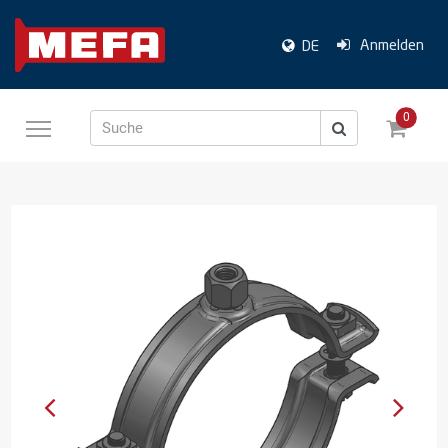
Anmelden
DE
0
Suche