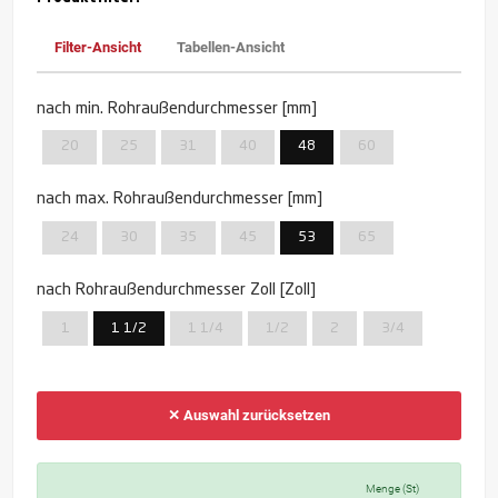
Filter-Ansicht
Tabellen-Ansicht
nach min. Rohraußendurchmesser [mm]
20
25
31
40
48
60
nach max. Rohraußendurchmesser [mm]
24
30
35
45
53
65
nach Rohraußendurchmesser Zoll [Zoll]
1
1 1/2
1 1/4
1/2
2
3/4
✕ Auswahl zurücksetzen
Menge (St)