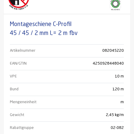
Montageschiene C-Profil
45 / 45 / 2 mm L= 2 m fbv
Artikelnummer
082045220
EAN/GTIN
4250928448040
VPE
10 m
Bund
120
m
Mengeneinheit
m
Gewicht
2,45 kg/m
Rabattgruppe
02-082