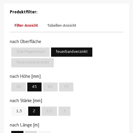
Produktfilter:
Filter-Ansicht
Tabellen-Ansicht
nach Oberfläche
Zink-Magnesium
feuerbandverzinkt
feuerstückverzinkt
nach Höhe [mm]
26
45
60
75
nach Stärke [mm]
1,5
2
2,5
3
nach Länge [m]