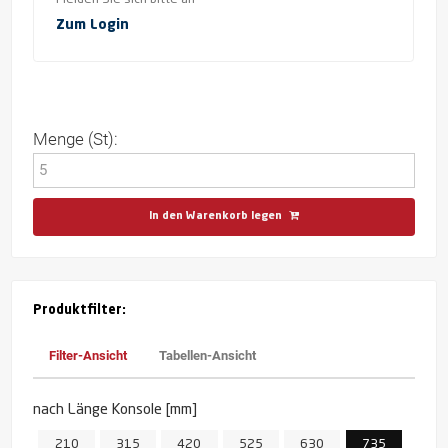
Zum Login
Menge (St):
In den Warenkorb legen
Produktfilter:
Filter-Ansicht
Tabellen-Ansicht
nach Länge Konsole [mm]
210
315
420
525
630
735