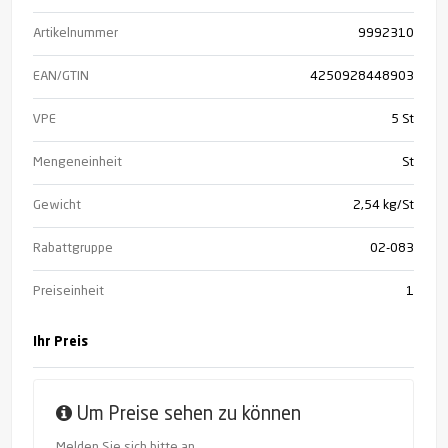
Artikelnummer
9992310
EAN/GTIN
4250928448903
VPE
5 St
Mengeneinheit
St
Gewicht
2,54 kg/St
Rabattgruppe
02-083
Preiseinheit
1
Ihr Preis
Um Preise sehen zu können
Melden Sie sich bitte an