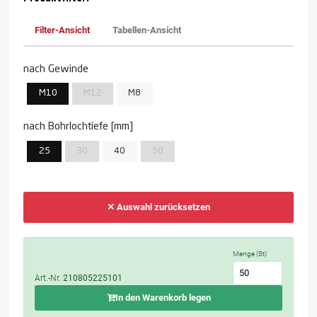
Filter-Ansicht
Tabellen-Ansicht
nach Gewinde
M10
M12
M8
nach Bohrlochtiefe [mm]
25
30
40
50
✕ Auswahl zurücksetzen
Menge (St)
Art.-Nr.
210805225101
In den Warenkorb legen