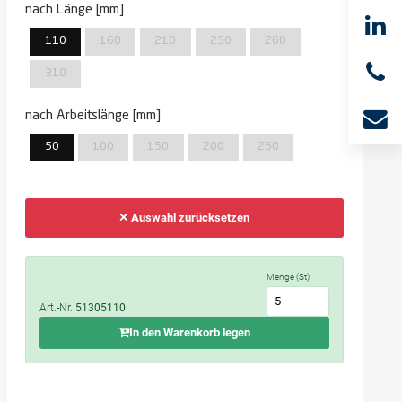
nach Länge [mm]
110
160
210
250
260
310
nach Arbeitslänge [mm]
50
100
150
200
250
✕ Auswahl zurücksetzen
Menge (St)
Art.-Nr.
51305110
In den Warenkorb legen