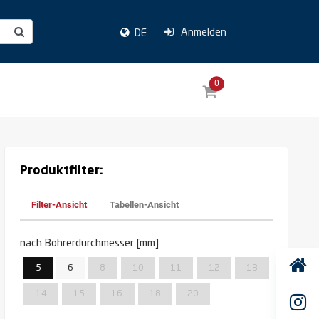
Anmelden
DE
0
Produktfilter:
Filter-Ansicht
Tabellen-Ansicht
nach Bohrerdurchmesser [mm]
5
6
8
10
11
12
13
14
15
16
18
20