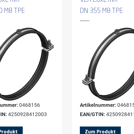
0x2 mm
V2A 20x2 mm
0 M8 TPE
DN 355 M8 TPE
nummer:
0468156
Artikelnummer:
04681
IN:
4250928412003
EAN/GTIN:
425092841
Produkt
Zum Produkt