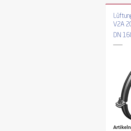
Lüftun
V2A 2
DN 16
Artikel