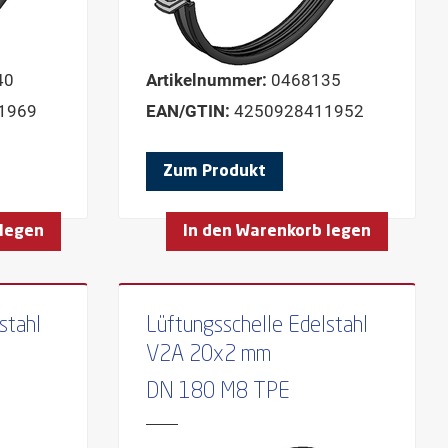
40
Artikelnummer:
0468135
1969
EAN/GTIN:
4250928411952
Zum Produkt
 legen
In den Warenkorb legen
stahl
Lüftungsschelle Edelstahl
V2A 20x2 mm
DN 180 M8 TPE