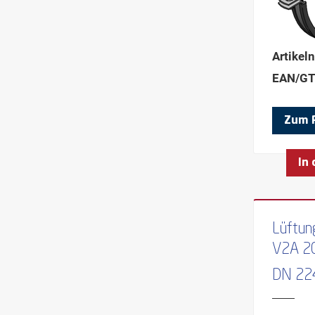
Artikel
EAN/GT
Zum 
In
Lüftun
V2A 2
DN 22