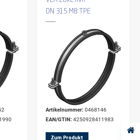
V2A 20x2 mm
DN 315 M8 TPE
52
Artikelnummer:
0468146
1990
EAN/GTIN:
4250928411983
Zum Produkt