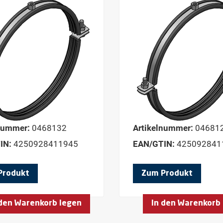
nummer:
0468132
Artikelnummer:
04681
IN:
4250928411945
EAN/GTIN:
425092841
Produkt
Zum Produkt
 den Warenkorb legen
In den Warenkorb