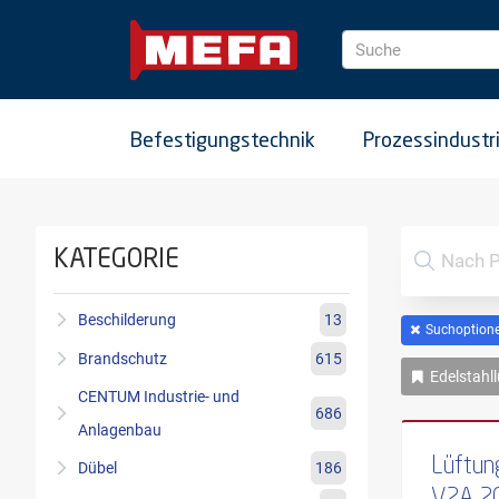
Suche
Befestigungstechnik
Prozessindustr
KATEGORIE
Beschilderung
13
Suchoptione
Brandschutz
615
Edelstahll
CENTUM Industrie- und
686
Anlagenbau
Lüftun
Dübel
186