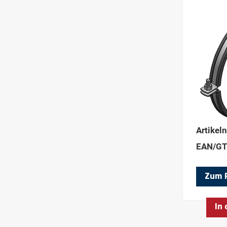
Artikel
EAN/GT
Zum 
In