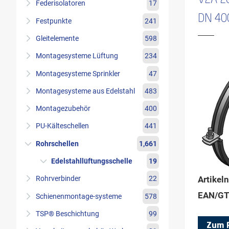
V2A 2
Federisolatoren
17
DN 40
Festpunkte
241
Gleitelemente
598
Montagesysteme Lüftung
234
Montagesysteme Sprinkler
47
Montagesysteme aus Edelstahl
483
Montagezubehör
400
PU-Kälteschellen
441
Rohrschellen
1,661
Edelstahllüftungsschelle
19
Rohrverbinder
22
Artikel
EAN/GT
Schienenmontage-systeme
578
TSP® Beschichtung
99
Zum 