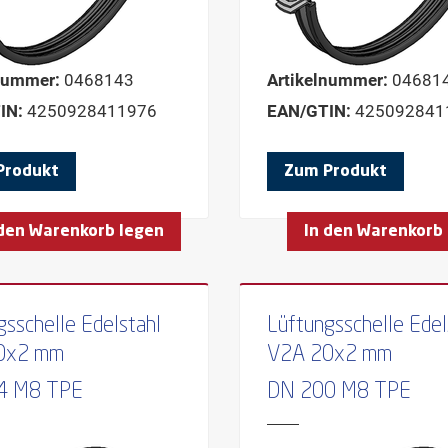
nummer:
0468143
Artikelnummer:
04681
IN:
4250928411976
EAN/GTIN:
425092841
Produkt
Zum Produkt
 den Warenkorb legen
In den Warenkorb
gsschelle Edelstahl
Lüftungsschelle Edel
0x2 mm
V2A 20x2 mm
4 M8 TPE
DN 200 M8 TPE