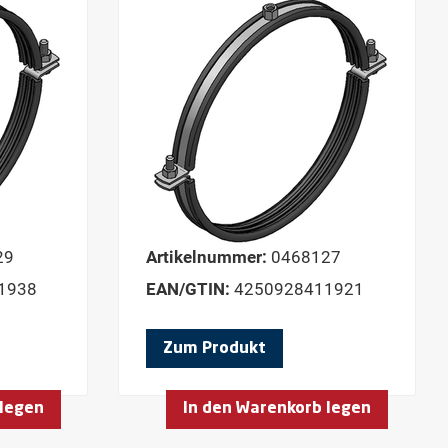
29
Artikelnummer:
0468127
1938
EAN/GTIN:
4250928411921
Zum Produkt
 legen
In den Warenkorb legen