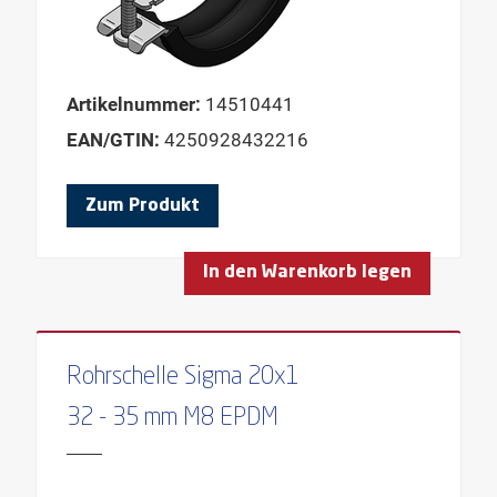
ROHRAUSSENDURCHMESSER STAHL
ROHRAUSSENDURCHMESSER ZOLL
ROLLENBREITE
Artikelnummer:
14510441
SCHALLDÄMMEINLAGE
EAN/GTIN:
4250928432216
SCHLÜSSELWEITE
SCHRAUBEN
Zum Produkt
SCHRAUBENTYP
In den Warenkorb legen
SERIE
STÄRKE
TYP
Rohrschelle Sigma 20x1
WARENGRUPPE
32 - 35 mm M8 EPDM
WINKEL
BENÖTIGTE SCHRAUBE