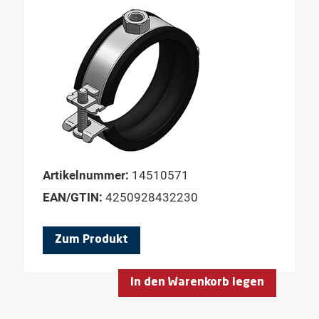
GEWINDESTANGENTYP
GEWINDETYP
GLEITFUNKTION
HOLZGEWINDE
HÖHE
HÖHE PROFIL
HÖHE UNTERBAU
Artikelnummer:
14510571
HÖHE VERSTELLBAR
EAN/GTIN:
4250928432230
HÜLSENLÄNGE
Zum Produkt
INHALT
INNENDURCHMESSER
In den Warenkorb legen
INNENGEWINDE
INNENGEWINDE 1