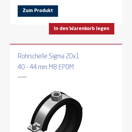
MATERIAL DRUCKSTÜCK
Zum Produkt
MATERIAL GLEITELEMENT
MATERIALBREITE
In den Warenkorb legen
MODELL
MONTAGEWINKEL
Rohrschelle Sigma 20x1
NENNWEITE DN ROHR
NENNWEITE ROHR
40 - 44 mm M8 EPDM
NUTZLÄNGE
PROFIL
PROFILTYP
ROHRAUSSENDURCHMESSER
ROHRAUSSENDURCHMESSER KUNSTSTOFF
ROHRAUSSENDURCHMESSER KUPFER