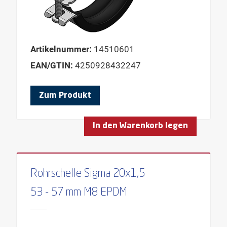
BREITE
BREITE PROFIL
DRUCKVERTEILUNG
Artikelnummer:
14510601
DURCHMESSER DÜBEL
EAN/GTIN:
4250928432247
DÄMMELEMENTTYP
DÄMMKÖRPER
Zum Produkt
DÄMMSTÄRKE
DÜBELTYP
In den Warenkorb legen
FARBE
FORM
Rohrschelle Sigma 20x1,5
FORM KOPF
53 - 57 mm M8 EPDM
GEBINDE
GEWINDE
GEWINDELÄNGE