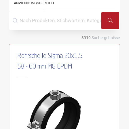
ANWENDUNGSBEREICH
ANZAHL ANSCHLÜSSE
ANZAHL FEDERN
ARBEITSLÄNGE
3919
Suchergebnisse
AUSFÜHRUNG
AUSRICHTUNG
Rohrschelle Sigma 20x1,5
AUSRICHTUNG PLATTE
58 - 60 mm M8 EPDM
AUSRICHTUNG PROFIL
AUSSENDURCHMESSER
AUSSENGEWINDE
BOHRERDURCHMESSER
BOHRLOCHTIEFE
BOLZENDURCHMESSER