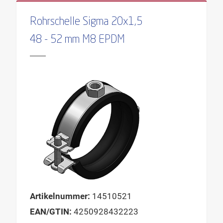
INNENGEWINDE 2
Rohrschelle Sigma 20x1,5
KLEMMBREITE
48 - 52 mm M8 EPDM
KLEMMDICKE
KONSOLENTYP
LOCHDURCHMESSER
LÄNGE
LÄNGE DÜBEL
LÄNGE GEWINDESTIFT
LÄNGE KONSOLE
LÄNGE PLATTE
LÄNGE SCHALE
Artikelnummer:
14510521
LÄNGE SCHENKEL 1
EAN/GTIN:
4250928432223
LÄNGE SCHENKEL 2