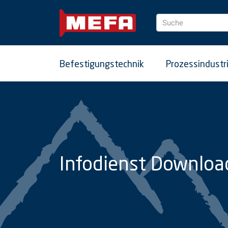
Suche
Befestigungstechnik
Prozessindustr
Infodienst Downloa