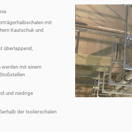
nis
hrträgerhalbschalen mit
schem Kautschuk und
st überlappend,
n werden mit einem
Stoßstellen
d und niedrige
ßerhalb der Isolierschalen