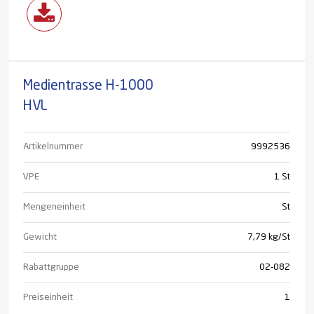
Medientrasse H-1000
HVL
Artikelnummer
9992536
VPE
1 St
Mengeneinheit
St
Gewicht
7,79 kg/St
Rabattgruppe
02-082
Preiseinheit
1