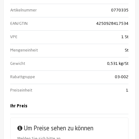
Artikelnummer
0770335
EAN/GTIN
4250928417534
VPE
1 St
Mengeneinheit
St
Gewicht
0,531 kg/St
Rabattgruppe
03-002
Preiseinheit
1
Ihr Preis
Um Preise sehen zu können
Melden Sie sich bitte an