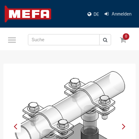
Anmelden
DE
0
Suche