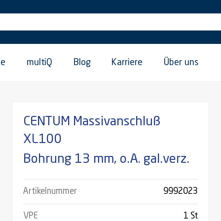
ie
multiQ
Blog
Karriere
Über uns
CENTUM Massivanschluß
XL100
Bohrung 13 mm, o.A. gal.verz.
Artikelnummer
9992023
VPE
1 St