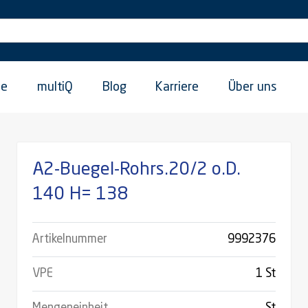
ie
multiQ
Blog
Karriere
Über uns
A2-Buegel-Rohrs.20/2 o.D.
140 H= 138
Artikelnummer
9992376
VPE
1 St