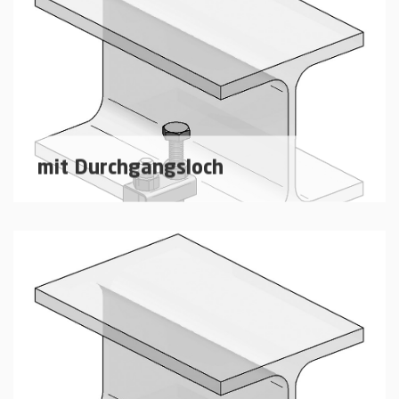
mit Durchgangsloch
Trägerklammern zur Befestigung von abgehängten
Bauteilen an Stahlträgern
mehr erfahren