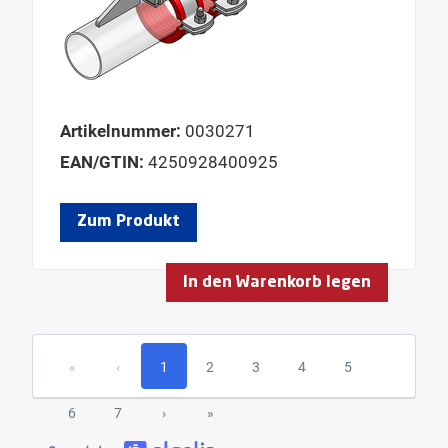
Artikelnummer:
0030271
EAN/GTIN:
4250928400925
Zum Produkt
In den Warenkorb legen
«
‹
1
2
3
4
5
6
7
›
»