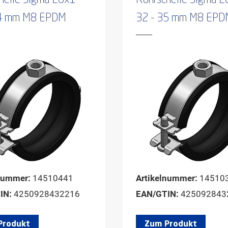
helle Sigma 20x1
Rohrschelle Sigma 
44 mm M8 EPDM
32 - 35 mm M8 EPD
nummer:
14510441
Artikelnummer:
14510
IN:
4250928432216
EAN/GTIN:
425092843
Produkt
Zum Produkt