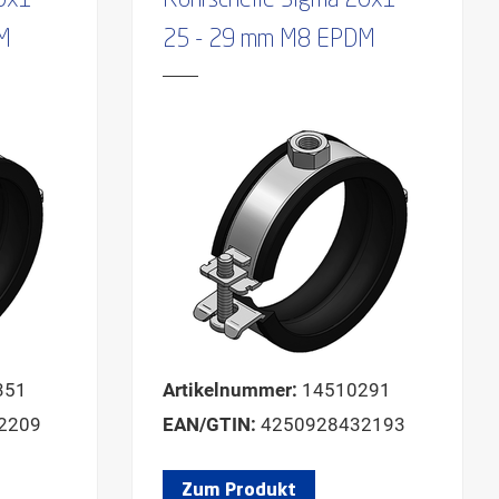
20x1
Rohrschelle Sigma 20x1
M
25 - 29 mm M8 EPDM
351
Artikelnummer:
14510291
2209
EAN/GTIN:
4250928432193
Zum Produkt