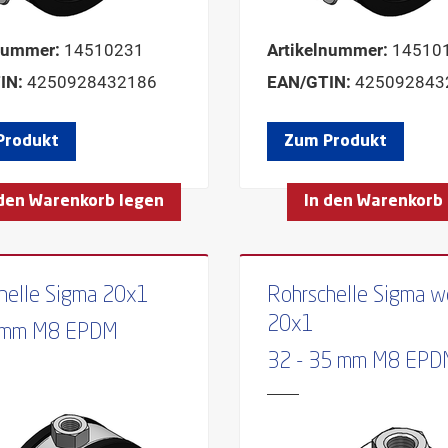
nummer:
14510231
Artikelnummer:
14510
IN:
4250928432186
EAN/GTIN:
425092843
Produkt
Zum Produkt
 den Warenkorb legen
In den Warenkorb
helle Sigma 20x1
Rohrschelle Sigma w
20x1
0 mm M8 EPDM
32 - 35 mm M8 EPD