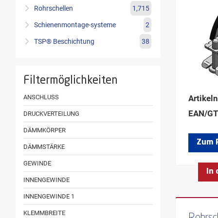
Rohrschellen
1,715
Schienenmontage-systeme
2
TSP® Beschichtung
38
Filtermöglichkeiten
ANSCHLUSS
Artikel
EAN/GT
DRUCKVERTEILUNG
DÄMMKÖRPER
Zum 
DÄMMSTÄRKE
GEWINDE
In
INNENGEWINDE
INNENGEWINDE 1
KLEMMBREITE