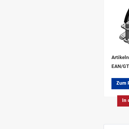
Artikel
EAN/GT
Zum 
In