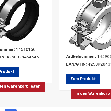
nummer:
14510150
Artikelnummer:
14590
IN:
4250928454645
EAN/GTIN:
425092843
Produkt
Zum Produkt
 den Warenkorb legen
In den Warenkorb