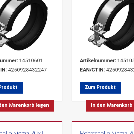
nummer:
14510601
Artikelnummer:
14510
IN:
4250928432247
EAN/GTIN:
425092843
Produkt
Zum Produkt
 den Warenkorb legen
In den Warenkorb