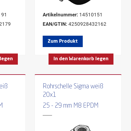
191
Artikelnummer:
14510151
2179
EAN/GTIN:
4250928432162
Zum Produkt
 legen
In den Warenkorb legen
eiß
Rohrschelle Sigma weiß
20x1
M
25 - 29 mm M8 EPDM