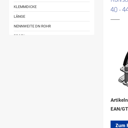
Rohrsc
KLEMMDICKE
40 - 
LÄNGE
NENNWEITE DN ROHR
PROFIL
PROFILTYP
ROHRAUSSENDURCHMESSER
ROHRAUSSENDURCHMESSER KUNSTSTOFF
ROHRAUSSENDURCHMESSER KUPFER
ROHRAUSSENDURCHMESSER STAHL
ROHRAUSSENDURCHMESSER ZOLL
Artikel
SCHALLDÄMMEINLAGE
EAN/GT
FÜR STUFENMUTTER
MAX. ROHRAUSSENDURCHMESSER
Zum 