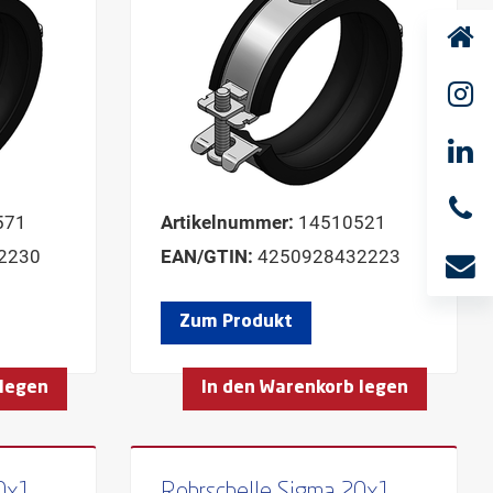
571
Artikelnummer:
14510521
2230
EAN/GTIN:
4250928432223
Zum Produkt
 legen
In den Warenkorb legen