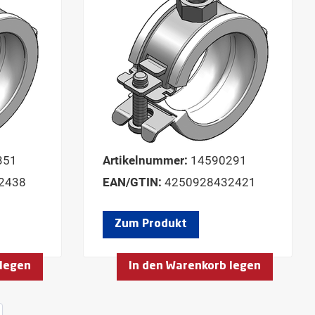
351
Artikelnummer:
14590291
2438
EAN/GTIN:
4250928432421
Zum Produkt
 legen
In den Warenkorb legen