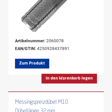
PASSEND FÜR
Artikelnummer:
2060078
EAN/GTIN:
4250928437891
Zum Produkt
In den Warenkorb legen
Messingspreizdübel M10
Dübellänge 32 mm