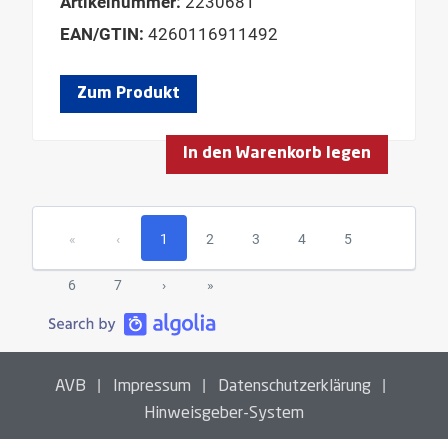
Artikelnummer:
2230681
EAN/GTIN:
4260116911492
Zum Produkt
In den Warenkorb legen
«
‹
1
2
3
4
5
6
7
›
»
|
|
|
AVB
Impressum
Datenschutzerklärung
Hinweisgeber-System