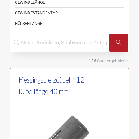
GEWINDELÄNGE
GEWINDESTANGENTYP
HÜLSENLÄNGE
INHALT
INNENGEWINDE
LÄNGE
186
Suchergebnisse
LÄNGE DÜBEL
SCHLÜSSELWEITE
Messingspreizdübel M12
SCHRAUBEN
Dübellänge 40 mm
SCHRAUBENTYP
ATTR
FÜR DÜBEL
MAX. KLEMMSTÄRKE