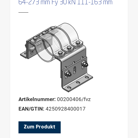
64-273 mm Fy 30 kN 111-163 mm
Artikelnummer:
00200406/fvz
EAN/GTIN:
4250928400017
Zum Produkt