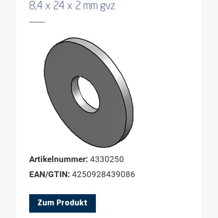
8,4 x 24 x 2 mm gvz
Artikelnummer:
4330250
EAN/GTIN:
4250928439086
Zum Produkt