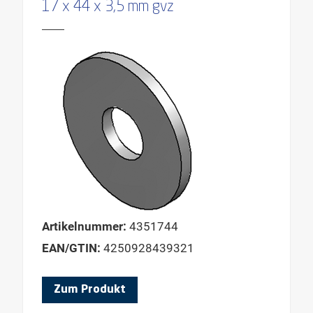
17 x 44 x 3,5 mm gvz
Artikelnummer:
4351744
EAN/GTIN:
4250928439321
Zum Produkt