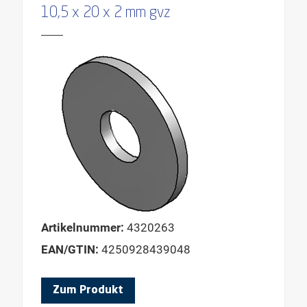
10,5 x 20 x 2 mm gvz
Artikelnummer:
4320263
EAN/GTIN:
4250928439048
Zum Produkt