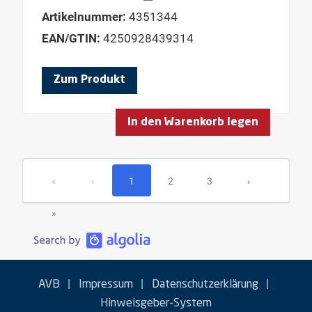
Artikelnummer:
4351344
EAN/GTIN:
4250928439314
Zum Produkt
In den Warenkorb legen
«
‹
1
2
3
›
»
|
|
|
AVB
Impressum
Datenschutzerklärung
Hinweisgeber-System