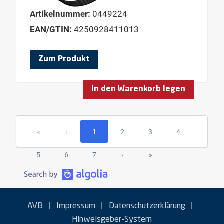
Artikelnummer:
0449224
EAN/GTIN:
4250928411013
Zum Produkt
In den Warenkorb legen
«
‹
1
2
3
4
5
6
7
›
»
|
|
|
AVB
Impressum
Datenschutzerklärung
Hinweisgeber-System